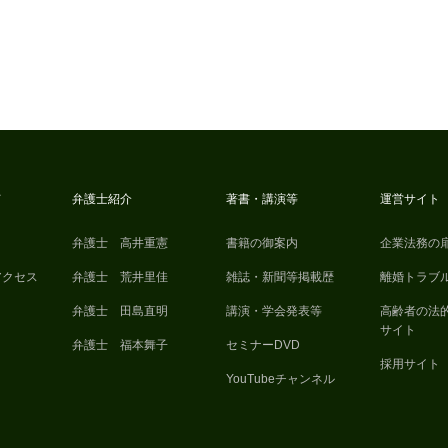
て
弁護士紹介
著書・講演等
運営サイト
弁護士 高井重憲
書籍の御案内
企業法務の
アクセス
弁護士 荒井里佳
雑誌・新聞等掲載歴
離婚トラブ
弁護士 田島直明
講演・学会発表等
高齢者の法
サイト
弁護士 福本舞子
セミナーDVD
採用サイト
YouTubeチャンネル