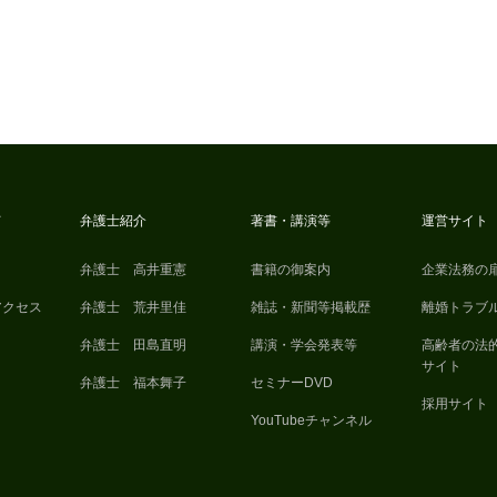
て
弁護士紹介
著書・講演等
運営サイト
弁護士 高井重憲
書籍の御案内
企業法務の
アクセス
弁護士 荒井里佳
雑誌・新聞等掲載歴
離婚トラブ
弁護士 田島直明
講演・学会発表等
高齢者の法
サイト
弁護士 福本舞子
セミナーDVD
採用サイト
YouTubeチャンネル