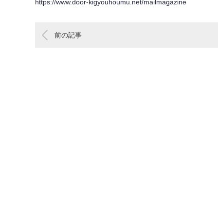
https://www.door-kigyouhoumu.net/mailmagazine
前の記事