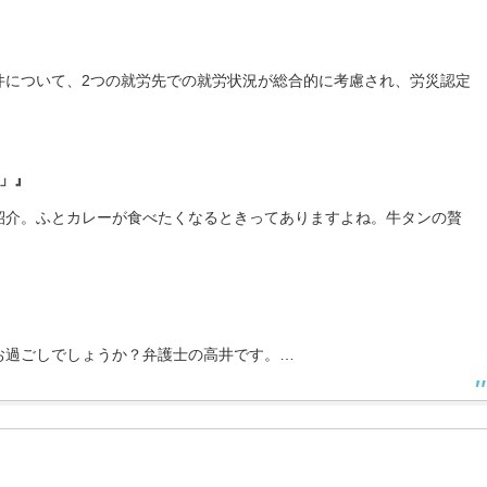
件について、2つの就労先での就労状況が総合的に考慮され、労災認定
」』
紹介。ふとカレーが食べたくなるときってありますよね。牛タンの贅
お過ごしでしょうか？弁護士の高井です。…