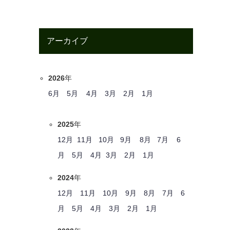
アーカイブ
2026
年
6月
5月
4月
3月
2月
1月
2025
年
12月
11月
10月
9月
8月
7月
6
月
5月
4月
3月
2月
1月
2024
年
12月
11月
10月
9月
8月
7月
6
月
5月
4月
3月
2月
1月