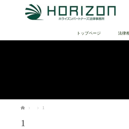
トップページ
法律
ホーム
1
1