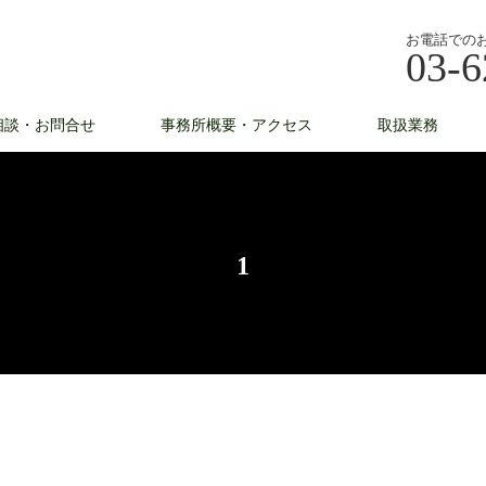
お電話での
03-6
相談・お問合せ
事務所概要・アクセス
取扱業務
1