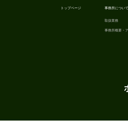
トップページ
事務所につい
取扱業務
事務所概要・