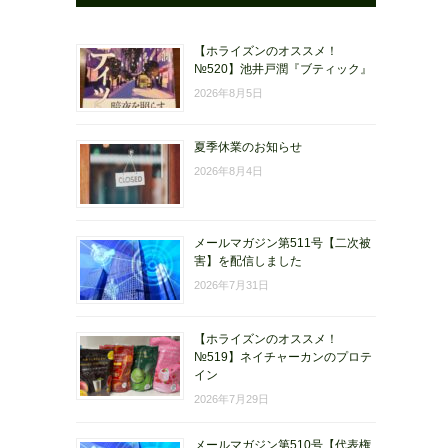
【ホライズンのオススメ！
№520】池井戸潤『ブティック』
2026年8月5日
夏季休業のお知らせ
2026年8月4日
メールマガジン第511号【二次被
害】を配信しました
2026年7月31日
【ホライズンのオススメ！
№519】ネイチャーカンのプロテ
イン
2026年7月29日
メールマガジン第510号【代表権