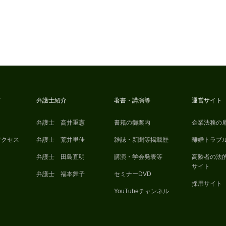
て
弁護士紹介
著書・講演等
運営サイト
弁護士 高井重憲
書籍の御案内
企業法務の
アクセス
弁護士 荒井里佳
雑誌・新聞等掲載歴
離婚トラブ
弁護士 田島直明
講演・学会発表等
高齢者の法
サイト
弁護士 福本舞子
セミナーDVD
採用サイト
YouTubeチャンネル