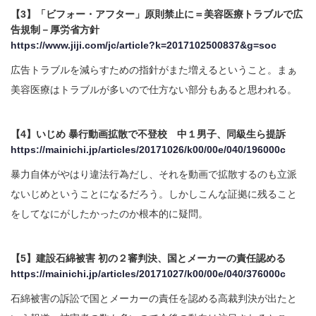
【3】「ビフォー・アフター」原則禁止に＝美容医療トラブルで広
告規制－厚労省方針
https://www.jiji.com/jc/article?k=2017102500837&g=soc
広告トラブルを減らすための指針がまた増えるということ。まぁ
美容医療はトラブルが多いので仕方ない部分もあると思われる。
【4】いじめ 暴行動画拡散で不登校 中１男子、同級生ら提訴
https://mainichi.jp/articles/20171026/k00/00e/040/196000c
暴力自体がやはり違法行為だし、それを動画で拡散するのも立派
ないじめということになるだろう。しかしこんな証拠に残ること
をしてなにがしたかったのか根本的に疑問。
【5】建設石綿被害 初の２審判決、国とメーカーの責任認める
https://mainichi.jp/articles/20171027/k00/00e/040/376000c
石綿被害の訴訟で国とメーカーの責任を認める高裁判決が出たと