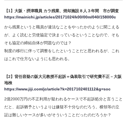
【1】大阪・摂津職員 カラ残業、焼却施設８人３年間 市が調査
https://mainichi.jp/articles/20171024/k00/00m/040/158000c
から残業というと職員が違法なことをやったかのように聞こえる
が、よく読むと労使協定で決まっているということなので、そも
そも協定の締結自体が問題なのでは？
制度の移行に伴って調整をしたということだと思われるが、これ
はこれで仕方ないようにも思われる。
【2】背任容疑の阪大元教授不起訴＝偽装取引で研究費不正－大阪
地検
https://www.jiji.com/jc/article?k=2017102401112&g=soc
2億2000万円の不正利用が疑われるケースで不起訴処分と言うこと
だと、起訴猶予というよりは嫌疑不十分なのだろう。横領等の立
証は難しいケースが多いがそういうことだったのだろうか？