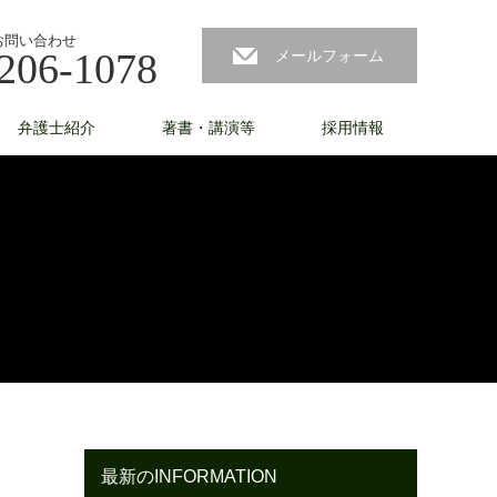
お問い合わせ
206-1078
メールフォーム
弁護士紹介
著書・講演等
採用情報
最新のINFORMATION