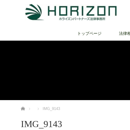
トップページ
法律
ホーム
IMG_9143
IMG_9143