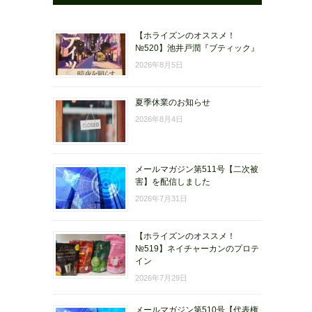
【ホライズンのオススメ！
№520】池井戸潤『ブティック』
2026年8月5日
夏季休業のお知らせ
2026年8月4日
メールマガジン第511号【二次被
害】を配信しました
2026年7月31日
【ホライズンのオススメ！
№519】ネイチャーカンのプロテ
イン
2026年7月29日
メールマガジン第510号【代表権