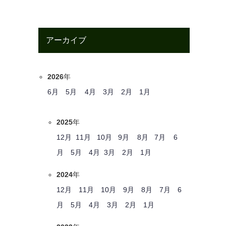
アーカイブ
2026
年
6月
5月
4月
3月
2月
1月
2025
年
12月
11月
10月
9月
8月
7月
6
月
5月
4月
3月
2月
1月
2024
年
12月
11月
10月
9月
8月
7月
6
月
5月
4月
3月
2月
1月