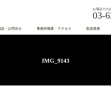
お電話での
03-6
相談・お問合せ
事務所概要・アクセス
取扱業務
IMG_9143