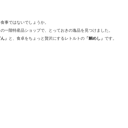
い食事ではないでしょうか。
」の一階特産品ショップで、とっておきの逸品を見つけました。
どん」
と、食卓をちょっと贅沢にするレトルトの
「鯛めし」
です。