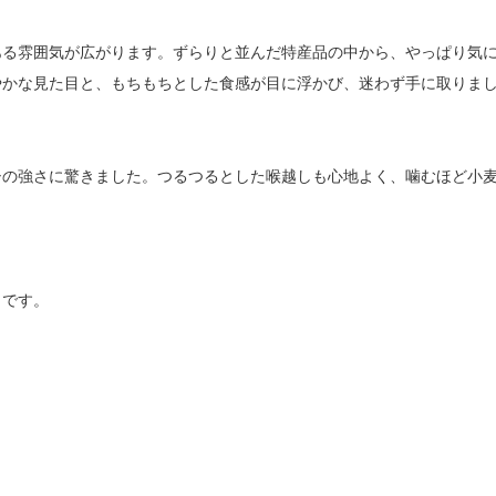
ある雰囲気が広がります。ずらりと並んだ特産品の中から、やっぱり気
やかな見た目と、もちもちとした食感が目に浮かび、迷わず手に取りま
シの強さに驚きました。つるつるとした喉越しも心地よく、噛むほど小
力です。