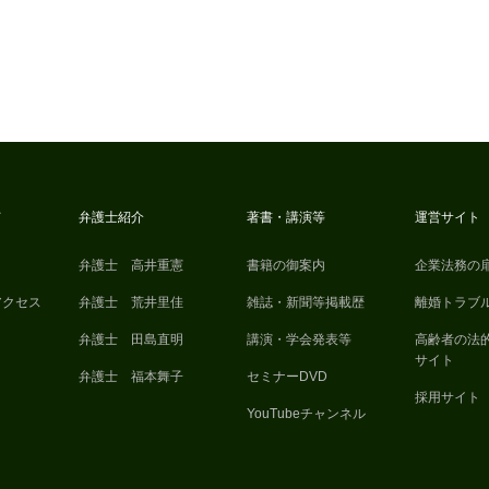
て
弁護士紹介
著書・講演等
運営サイト
弁護士 高井重憲
書籍の御案内
企業法務の
アクセス
弁護士 荒井里佳
雑誌・新聞等掲載歴
離婚トラブ
弁護士 田島直明
講演・学会発表等
高齢者の法
サイト
弁護士 福本舞子
セミナーDVD
採用サイト
YouTubeチャンネル