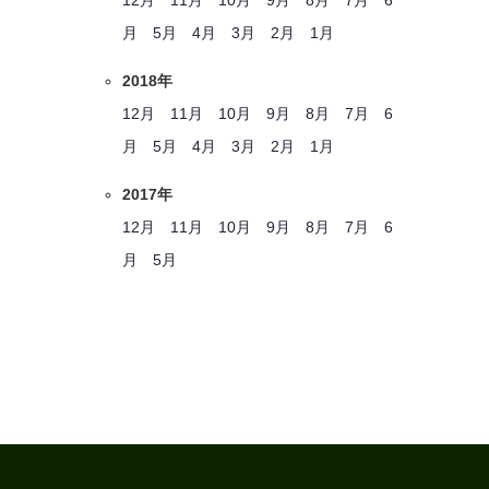
12月
11月
10月
9月
8月
7月
6
月
5月
4月
3月
2月
1月
2018年
12月
11月
10月
9月
8月
7月
6
月
5月
4月
3月
2月
1月
2017年
12月
11月
10月
9月
8月
7月
6
月
5月