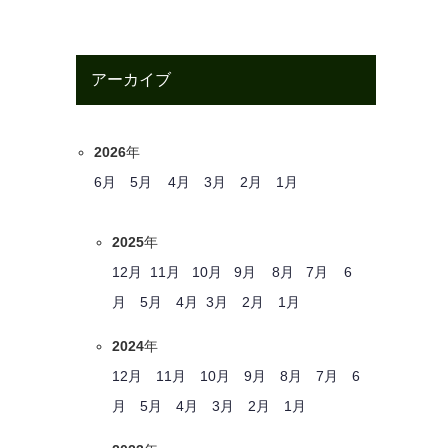
アーカイブ
2026
年
6月
5月
4月
3月
2月
1月
2025
年
12月
11月
10月
9月
8月
7月
6
月
5月
4月
3月
2月
1月
2024
年
12月
11月
10月
9月
8月
7月
6
月
5月
4月
3月
2月
1月