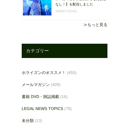
なし！】を配信しました
2026年7月24日
≫もっと見る
カテゴリー
ホライズンのオススメ！
(455)
メールマガジン
(409)
書籍 DVD・雑誌掲載
(16)
LEGAL NEWS TOPICS
(78)
未分類
(13)