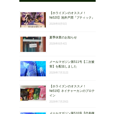
【ホライズンのオススメ！
№520】池井戸潤『ブティック』
2026年8月5日
夏季休業のお知らせ
2026年8月4日
メールマガジン第511号【二次被
害】を配信しました
2026年7月31日
【ホライズンのオススメ！
№519】ネイチャーカンのプロテ
イン
2026年7月29日
メールマガジン第510号【代表権