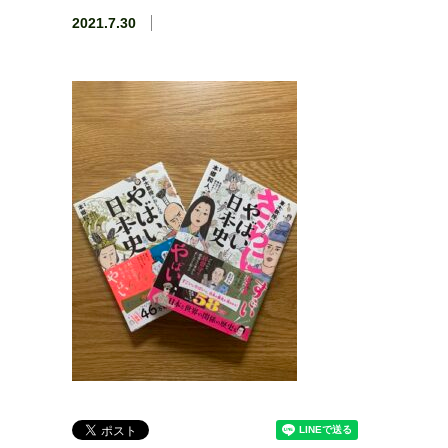
2021.7.30