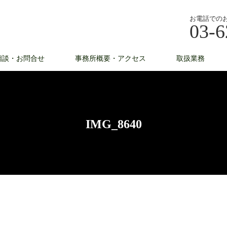
お電話での
03-6
相談・お問合せ
事務所概要・アクセス
取扱業務
IMG_8640