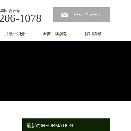
お問い合わせ
206-1078
メールフォーム
弁護士紹介
著書・講演等
採用情報
最新のINFORMATION