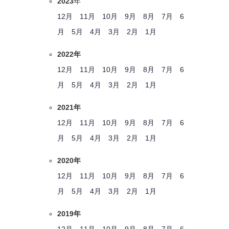
2023
年
12月
11月
10月
9月
8月
7月
6
月
5月
4月
3月
2月
1月
2022年
12月
11月
10月
9月
8月
7月
6
月
5月
4月
3月
2月
1月
2021年
12月
11月
10月
9月
8月
7月
6
月
5月
4月
3月
2月
1月
2020年
12月
11月
10月
9月
8月
7月
6
月
5月
4月
3月
2月
1月
2019年