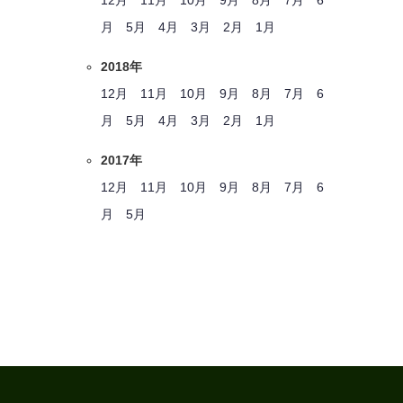
12月
11月
10月
9月
8月
7月
6
月
5月
4月
3月
2月
1月
2018年
12月
11月
10月
9月
8月
7月
6
月
5月
4月
3月
2月
1月
2017年
12月
11月
10月
9月
8月
7月
6
月
5月