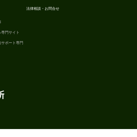
法律相談・お問合せ
扉
ル専門サイト
的サポート専門
所