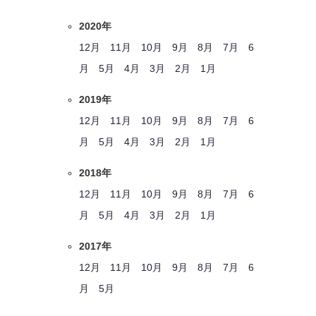
2020年
12月
11月
10月
9月
8月
7月
6
月
5月
4月
3月
2月
1月
2019年
12月
11月
10月
9月
8月
7月
6
月
5月
4月
3月
2月
1月
2018年
12月
11月
10月
9月
8月
7月
6
月
5月
4月
3月
2月
1月
2017年
12月
11月
10月
9月
8月
7月
6
月
5月