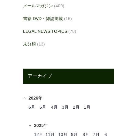
メールマガジン
(409)
書籍 DVD・雑誌掲載
(16)
LEGAL NEWS TOPICS
(78)
未分類
(13)
アーカイブ
2026
年
6月
5月
4月
3月
2月
1月
2025
年
12月
11月
10月
9月
8月
7月
6