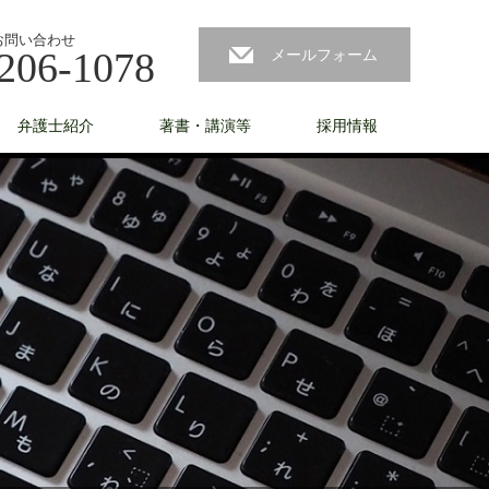
お問い合わせ
206-1078
メールフォーム
弁護士紹介
著書・講演等
採用情報