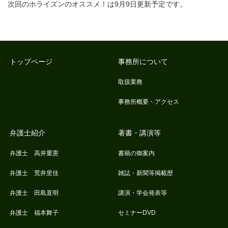
次回のホライズンのオススメ！は9月9日更新予定です。
トップページ
事務所について
取扱業務
事務所概要・アクセス
弁護士紹介
著書・講演等
弁護士 高井重憲
書籍の御案内
弁護士 荒井里佳
雑誌・新聞等掲載歴
弁護士 田島直明
講演・学会発表等
弁護士 福本舞子
セミナーDVD