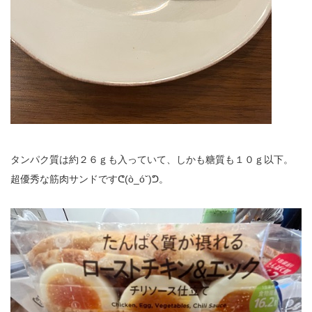
タンパク質は約２６ｇも入っていて、しかも糖質も１０ｇ以下。
超優秀な筋肉サンドですᕦ(ò_óˇ)ᕤ。