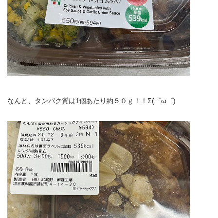
なんと、タンパク質は1個あたり約５０ｇ！！Σ(゜ω゜)