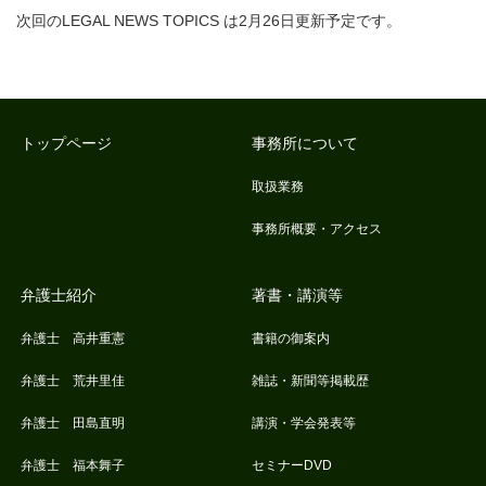
次回のLEGAL NEWS TOPICS は2月26日更新予定です。
トップページ
事務所について
取扱業務
事務所概要・アクセス
弁護士紹介
著書・講演等
弁護士 高井重憲
書籍の御案内
弁護士 荒井里佳
雑誌・新聞等掲載歴
弁護士 田島直明
講演・学会発表等
弁護士 福本舞子
セミナーDVD