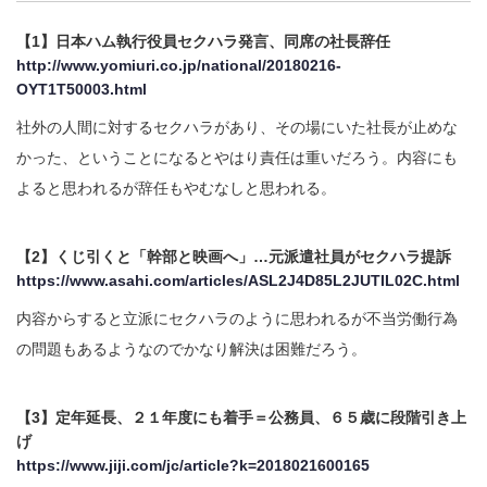
【1】日本ハム執行役員セクハラ発言、同席の社長辞任
http://www.yomiuri.co.jp/national/20180216-
OYT1T50003.html
社外の人間に対するセクハラがあり、その場にいた社長が止めな
かった、ということになるとやはり責任は重いだろう。内容にも
よると思われるが辞任もやむなしと思われる。
【2】くじ引くと「幹部と映画へ」…元派遣社員がセクハラ提訴
https://www.asahi.com/articles/ASL2J4D85L2JUTIL02C.html
内容からすると立派にセクハラのように思われるが不当労働行為
の問題もあるようなのでかなり解決は困難だろう。
【3】定年延長、２１年度にも着手＝公務員、６５歳に段階引き上
げ
https://www.jiji.com/jc/article?k=2018021600165