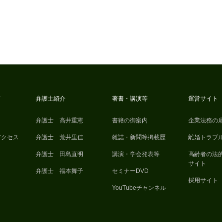
て
弁護士紹介
著書・講演等
運営サイト
弁護士 高井重憲
書籍の御案内
企業法務の
アクセス
弁護士 荒井里佳
雑誌・新聞等掲載歴
離婚トラブ
弁護士 田島直明
講演・学会発表等
高齢者の法
サイト
弁護士 福本舞子
セミナーDVD
採用サイト
YouTubeチャンネル