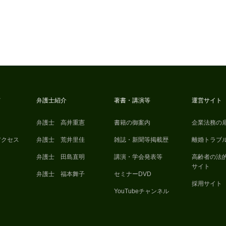
て
弁護士紹介
著書・講演等
運営サイト
弁護士 高井重憲
書籍の御案内
企業法務の
アクセス
弁護士 荒井里佳
雑誌・新聞等掲載歴
離婚トラブ
弁護士 田島直明
講演・学会発表等
高齢者の法
サイト
弁護士 福本舞子
セミナーDVD
採用サイト
YouTubeチャンネル