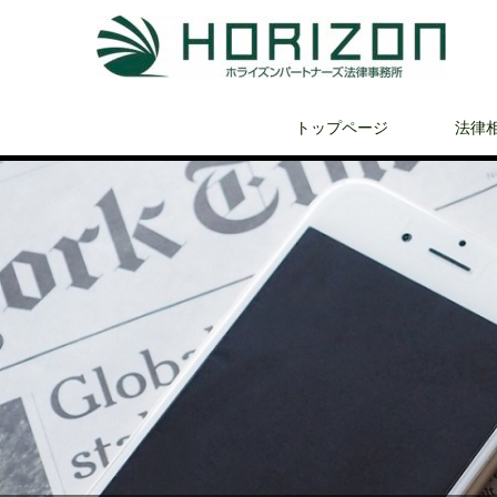
トップページ
法律