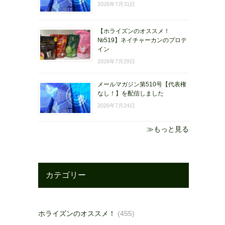
2026年7月31日
【ホライズンのオススメ！
№519】ネイチャーカンのプロテ
イン
2026年7月29日
メールマガジン第510号【代表権
なし！】を配信しました
2026年7月24日
≫もっと見る
カテゴリー
ホライズンのオススメ！
(455)