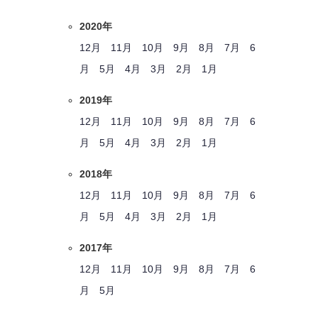
2020年
12月
11月
10月
9月
8月
7月
6
月
5月
4月
3月
2月
1月
2019年
12月
11月
10月
9月
8月
7月
6
月
5月
4月
3月
2月
1月
2018年
12月
11月
10月
9月
8月
7月
6
月
5月
4月
3月
2月
1月
2017年
12月
11月
10月
9月
8月
7月
6
月
5月