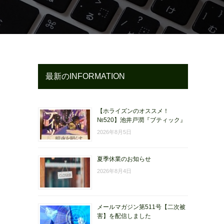
最新のINFORMATION
【ホライズンのオススメ！
№520】池井戸潤『ブティック』
2026年8月5日
夏季休業のお知らせ
2026年8月4日
メールマガジン第511号【二次被
害】を配信しました