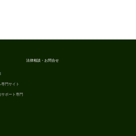
法律相談・お問合せ
扉
ル専門サイト
的サポート専門