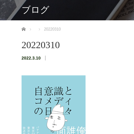
ブログ
ホーム
20220310
20220310
2022.3.10